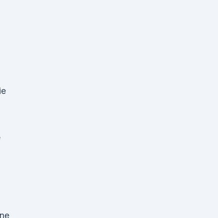
ie
e
ene