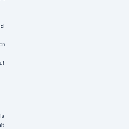
nd
ach
uf
is
it