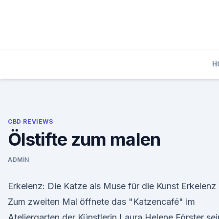
Skip
to
content
H
CBD REVIEWS
Ölstifte zum malen
ADMIN
Erkelenz: Die Katze als Muse für die Kunst Erkelenz
Zum zweiten Mal öffnete das "Katzencafé" im
Ateliergarten der Künstlerin Laura Helene Förster se