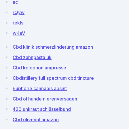
ac
rQyw
rekIs
wKaV
Cbd klinik schmerzlinderung amazon
Cbd zahnpasta uk
Cbd kolophoniumpresse
Cbdistillery full spectrum cbd tincture
Euphorie cannabis absint
Cbd öl hunde nierenversagen
420 unkraut schlüsselbund
Cbd olivenöl amazon