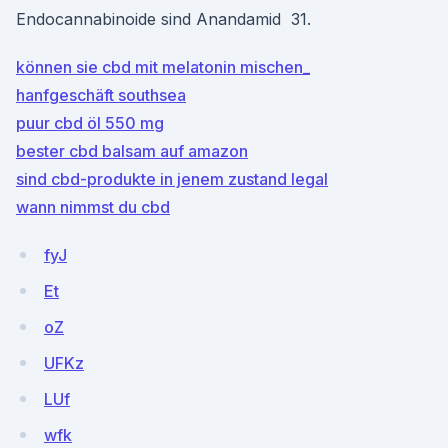
Endocannabinoide sind Anandamid 31.
können sie cbd mit melatonin mischen_
hanfgeschäft southsea
puur cbd öl 550 mg
bester cbd balsam auf amazon
sind cbd-produkte in jenem zustand legal
wann nimmst du cbd
fyJ
Et
oZ
UFKz
LUf
wfk