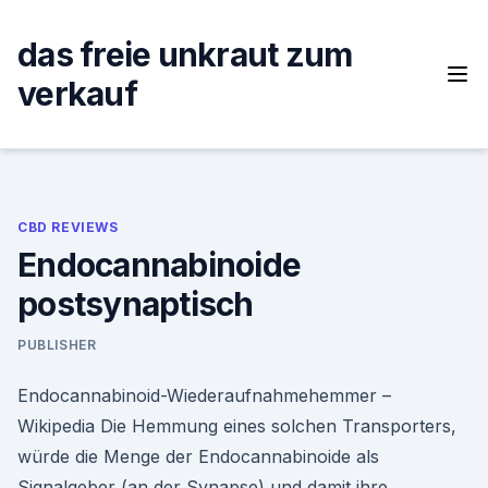
Skip
to
das freie unkraut zum
content
verkauf
CBD REVIEWS
Endocannabinoide
postsynaptisch
PUBLISHER
Endocannabinoid-Wiederaufnahmehemmer –
Wikipedia Die Hemmung eines solchen Transporters,
würde die Menge der Endocannabinoide als
Signalgeber (an der Synapse) und damit ihre